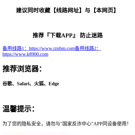
建议同时收藏【线路网址】与【本网页】
推荐『下载APP』 防止迷路
备用线路
1
：
https://www.rznbm.com
备用线路
2
：
https://www.k8900.com
推荐浏览器：
谷歌、Safari、火狐、Edge
温馨提示：
为了您的隐私安全，请勿与"国家反诈中心"APP同设备使用！