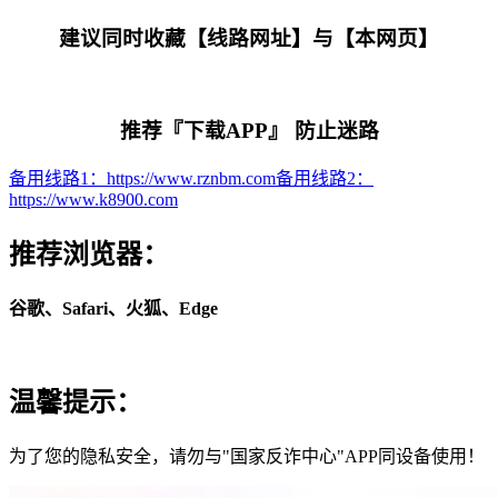
建议同时收藏【线路网址】与【本网页】
推荐『下载APP』 防止迷路
备用线路
1
：
https://www.rznbm.com
备用线路
2
：
https://www.k8900.com
推荐浏览器：
谷歌、Safari、火狐、Edge
温馨提示：
为了您的隐私安全，请勿与"国家反诈中心"APP同设备使用！