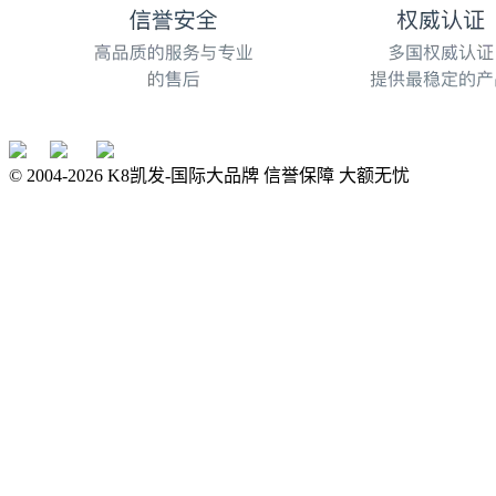
© 2004-
2026
K8凯发-国际大品牌 信誉保障 大额无忧