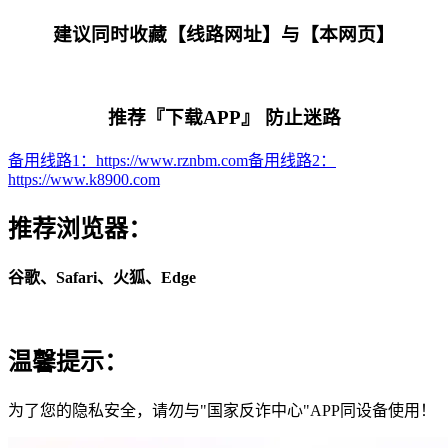
建议同时收藏【线路网址】与【本网页】
推荐『下载APP』 防止迷路
备用线路
1
：
https://www.rznbm.com
备用线路
2
：
https://www.k8900.com
推荐浏览器：
谷歌、Safari、火狐、Edge
温馨提示：
为了您的隐私安全，请勿与"国家反诈中心"APP同设备使用！