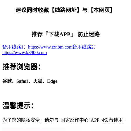
建议同时收藏【线路网址】与【本网页】
推荐『下载APP』 防止迷路
备用线路
1
：
https://www.rznbm.com
备用线路
2
：
https://www.k8900.com
推荐浏览器：
谷歌、Safari、火狐、Edge
温馨提示：
为了您的隐私安全，请勿与"国家反诈中心"APP同设备使用！