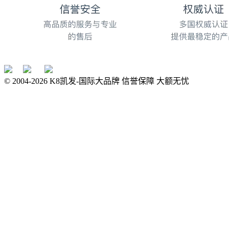
© 2004-
2026
K8凯发-国际大品牌 信誉保障 大额无忧