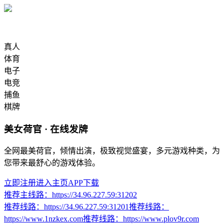
真人
体育
电子
电竞
捕鱼
棋牌
美女荷官 · 在线发牌
全网最美荷官，倾情出演，极致视觉盛宴，多元游戏种类，为
您带来最舒心的游戏体验。
立即注册
进入主页
APP下载
推荐主线路：
https://34.96.227.59:31202
推荐线路：
https://34.96.227.59:31201
推荐线路：
https://www.1nzkex.com
推荐线路：
https://www.plov9r.com