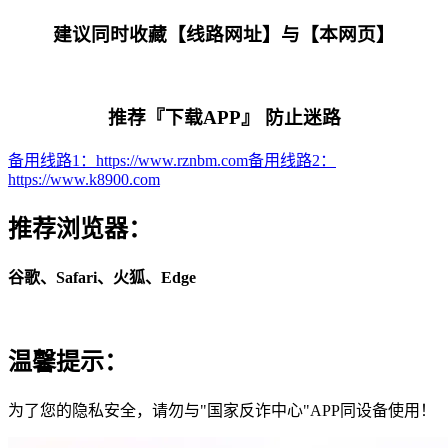
建议同时收藏【线路网址】与【本网页】
推荐『下载APP』 防止迷路
备用线路
1
：
https://www.rznbm.com
备用线路
2
：
https://www.k8900.com
推荐浏览器：
谷歌、Safari、火狐、Edge
温馨提示：
为了您的隐私安全，请勿与"国家反诈中心"APP同设备使用！