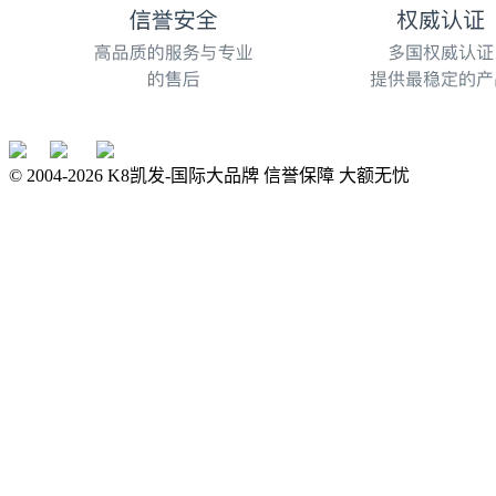
© 2004-
2026
K8凯发-国际大品牌 信誉保障 大额无忧