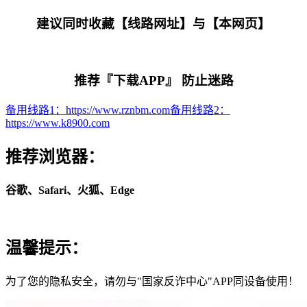
建议同时收藏【线路网址】与【本网页】
推荐『下载APP』 防止迷路
备用线路
1
：
https://www.rznbm.com
备用线路
2
：
https://www.k8900.com
推荐浏览器：
谷歌、Safari、火狐、Edge
温馨提示：
为了您的隐私安全，请勿与"国家反诈中心"APP同设备使用！