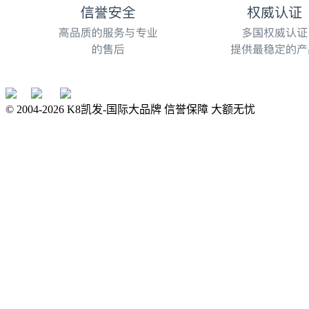
© 2004-
2026
K8凯发-国际大品牌 信誉保障 大额无忧