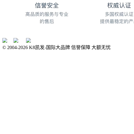
© 2004-
2026
K8凯发-国际大品牌 信誉保障 大额无忧