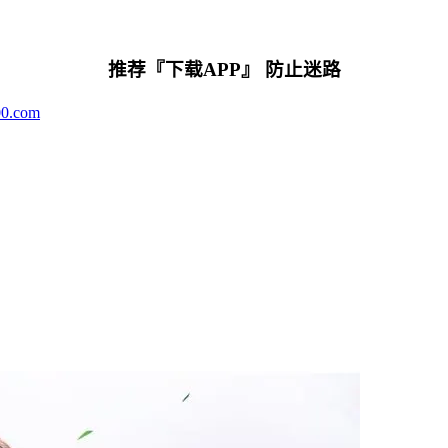
推荐『下载APP』 防止迷路
00.com