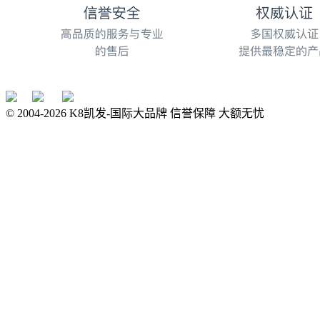
© 2004-
2026
K8凯发-国际大品牌 信誉保障 大额无忧