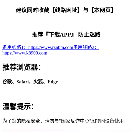
建议同时收藏【线路网址】与【本网页】
推荐『下载APP』 防止迷路
备用线路
1
：
https://www.rznbm.com
备用线路
2
：
https://www.k8900.com
推荐浏览器：
谷歌、Safari、火狐、Edge
温馨提示：
为了您的隐私安全，请勿与"国家反诈中心"APP同设备使用！