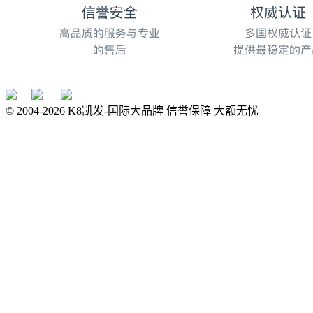
© 2004-
2026
K8凯发-国际大品牌 信誉保障 大额无忧